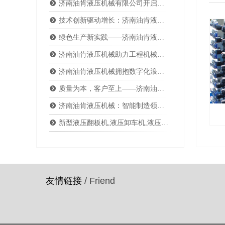
뀹
济南油肯液压机械有限公司开启国际合作新篇章，拓展海外市场战略
뀹
技术创新驱动增长：济南油肯液压机械最新研发成果解析
뀹
绿色生产新实践——济南油肯液压机械有限公司推动可持续发展之路
뀹
济南油肯液压机械助力工程机械行业升级换代
뀹
济南油肯液压机械拥抱数字化浪潮，加速推进智慧工厂建设
뀹
质量为本，客户至上——济南油肯液压机械有限公司企业文化访谈
뀹
济南油肯液压机械：智能制造领域的领先者
뀹
新型液压翻板机,液压卸车机,液压卸货平台,智能液压翻板 2024
友情链接
/ Friend